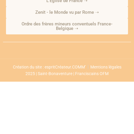
L'Église de France ➝
Zenit - le Monde vu par Rome ➝
Ordre des frères mineurs conventuels France-
Belgique ➝
Création du site : espritCréateur.COMM’
Mentions légales
2025 | Saint-Bonaventure | Franciscains OFM