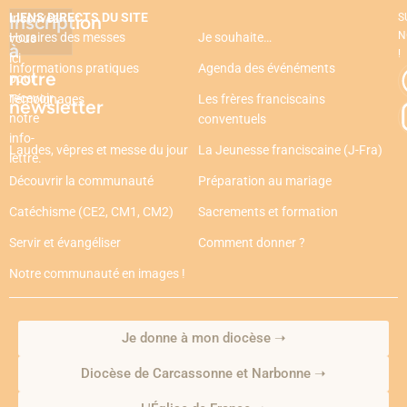
LIENS DIRECTS DU SITE
Inscription
Inscrivez-
S
N
Horaires des messes
Je souhaite…
vous
à
!
ici
Informations pratiques
Agenda des événéments
notre
pour
recevoir
Témoignages
Les frères franciscains
newsletter
notre
conventuels
info-
Laudes, vêpres et messe du jour
La Jeunesse franciscaine (J-Fra)
lettre.
Découvrir la communauté
Préparation au mariage
Catéchisme (CE2, CM1, CM2)
Sacrements et formation
Servir et évangéliser
Comment donner ?
Notre communauté en images !
Je donne à mon diocèse ➝
Diocèse de Carcassonne et Narbonne ➝