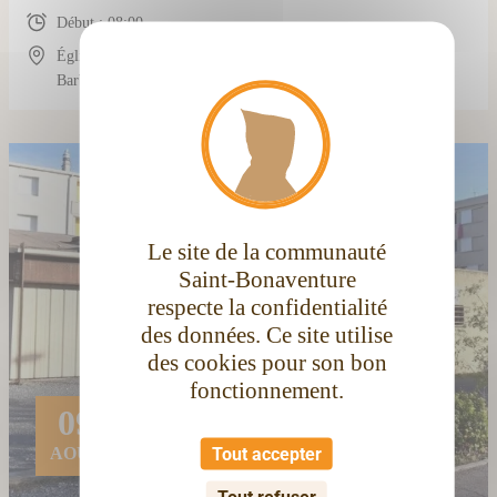
Début : 08:00
Église conventuelle Saint-Bonaventure, 3 Rue
X
Masque
Barbès, 11100 Narbonne, France
Le site de la communauté
Saint-Bonaventure
respecte la confidentialité
des données. Ce site utilise
des cookies pour son bon
fonctionnement.
09
Tout accepter
AOÛT