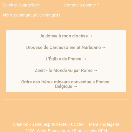
Servir et évangéliser
Comment donner ?
Notre communauté en images !
Je donne à mon diocèse ➝
Diocèse de Carcassonne et Narbonne ➝
L'Église de France ➝
Zenit - le Monde vu par Rome ➝
Ordre des frères mineurs conventuels France-
Belgique ➝
Création du site : espritCréateur.COMM’
Mentions légales
2025 | Saint-Bonaventure | Franciscains OFM