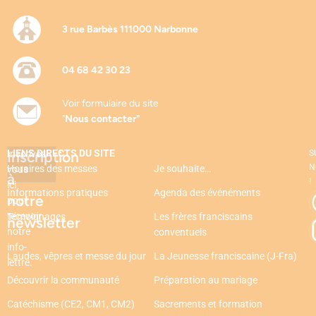
3 rue Barbès 111000 Narbonne
04 68 42 30 23
Voir formulaire du site
"
Nous contacter"
LIENS DIRECTS DU SITE
Inscription
Inscrivez-
S
N
Horaires des messes
Je souhaite…
vous
à
!
ici
Informations pratiques
Agenda des événéments
notre
pour
recevoir
Témoignages
Les frères franciscains
newsletter
notre
conventuels
info-
Laudes, vêpres et messe du jour
La Jeunesse franciscaine (J-Fra)
lettre.
Découvrir la communauté
Préparation au mariage
Catéchisme (CE2, CM1, CM2)
Sacrements et formation