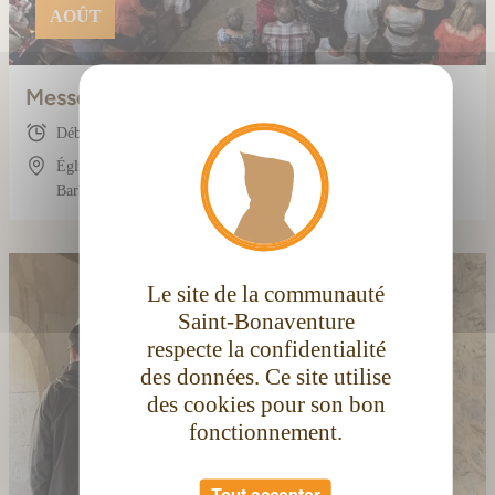
AOÛT
Messe dominicale du soir
X
Masque
Début : 18:30
Église conventuelle Saint-Bonaventure, 3 Rue
Barbès, 11100 Narbonne, France
Le site de la communauté
Saint-Bonaventure
respecte la confidentialité
des données. Ce site utilise
des cookies pour son bon
fonctionnement.
Tout accepter