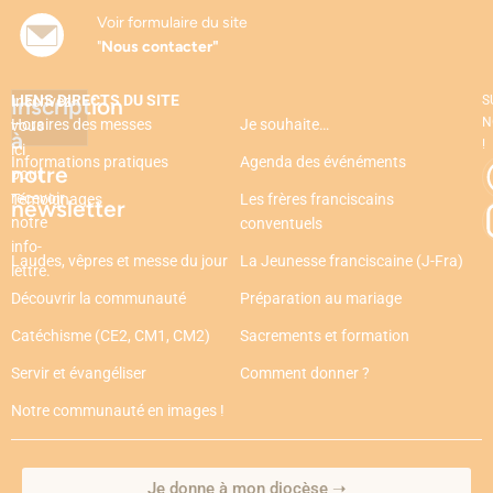
Voir formulaire du site
"
Nous contacter"
LIENS DIRECTS DU SITE
Inscription
Inscrivez-
S
N
Horaires des messes
Je souhaite…
vous
à
!
ici
Informations pratiques
Agenda des événéments
notre
pour
recevoir
Témoignages
Les frères franciscains
newsletter
notre
conventuels
info-
Laudes, vêpres et messe du jour
La Jeunesse franciscaine (J-Fra)
lettre.
Découvrir la communauté
Préparation au mariage
Catéchisme (CE2, CM1, CM2)
Sacrements et formation
Servir et évangéliser
Comment donner ?
Notre communauté en images !
Je donne à mon diocèse ➝