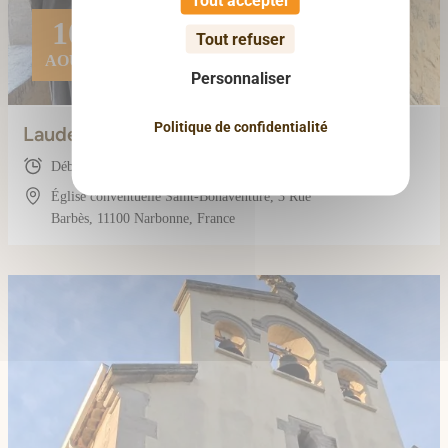
10
Tout refuser
AOÛT
Personnaliser
Politique de confidentialité
Laudes (avec les frères)
Début : 07:20
Église conventuelle Saint-Bonaventure, 3 Rue
Barbès, 11100 Narbonne, France