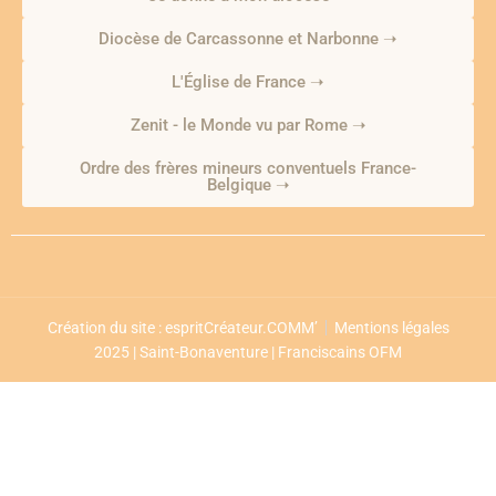
Diocèse de Carcassonne et Narbonne ➝
L'Église de France ➝
Zenit - le Monde vu par Rome ➝
Ordre des frères mineurs conventuels France-
Belgique ➝
Création du site : espritCréateur.COMM’
Mentions légales
2025 | Saint-Bonaventure | Franciscains OFM