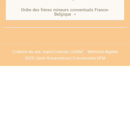
Ordre des frères mineurs conventuels France-
Belgique ➝
Création du site : espritCréateur.COMM’
Mentions légales
2025 | Saint-Bonaventure | Franciscains OFM