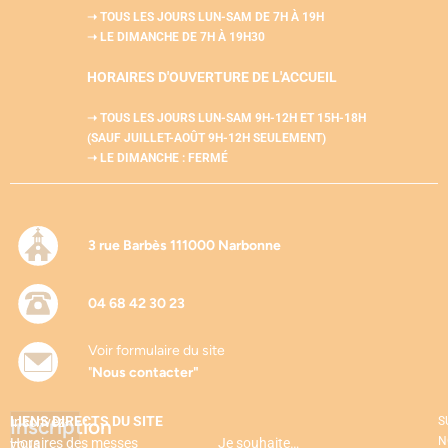
➝ TOUS LES JOURS LUN-SAM
DE 7H À 19H
➝ LE DIMANCHE DE 7H À 19H30
HORAIRES D'OUVERTURE DE L'
ACCUEIL
➝ TOUS LES JOURS LUN-SAM
9H-12H ET 15H-18H
(SAUF JUILLET-AOÛT 9H-12H SEULEMENT)
➝ LE DIMANCHE : FERMÉ
3 rue Barbès 111000 Narbonne
04 68 42 30 23
Voir formulaire du site
"
Nous contacter"
LIENS DIRECTS DU SITE
Inscription
Inscrivez-
S
N
Horaires des messes
Je souhaite…
vous