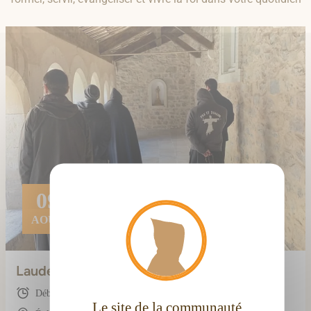
X
Masque
09
AOÛT
Laudes (avec les frères)
Début : 08:00
Le site de la communauté