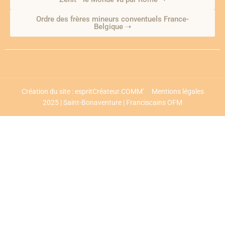
Ordre des frères mineurs conventuels France-
Belgique ➝
Création du site : espritCréateur.COMM’
Mentions légales
2025 | Saint-Bonaventure | Franciscains OFM