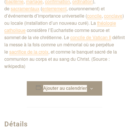
(
baptême
,
mariage
,
confirmation
,
ordination
),
de
sacramentaux
(
enterrement
, couronnement) et
d’événements d’importance universelle (
concile
,
conclave
)
ou locale (installation d’un nouveau curé). La
théologie
catholique
considère l’Eucharistie comme source et
sommet de la vie chrétienne. Le
concile de Vatican II
définit
la messe à la fois comme un mémorial où se perpétue
le
sacrifice de la croix
, et comme le banquet sacré de la
communion au corps et au sang du Christ
. (Source :
wikipedia)
Ajouter au calendrier
Détails