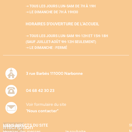
➝ TOUS LES JOURS LUN-SAM
DE 7H À 19H
➝ LE DIMANCHE DE 7H À 19H30
HORAIRES D'OUVERTURE DE L'
ACCUEIL
➝ TOUS LES JOURS LUN-SAM
9H-12H ET 15H-18H
(SAUF JUILLET-AOÛT 9H-12H SEULEMENT)
➝ LE DIMANCHE : FERMÉ
3 rue Barbès 111000 Narbonne
04 68 42 30 23
Voir formulaire du site
"
Nous contacter"
LIENS DIRECTS DU SITE
Inscription
Inscrivez-
S
N
Horaires des messes
Je souhaite…
vous