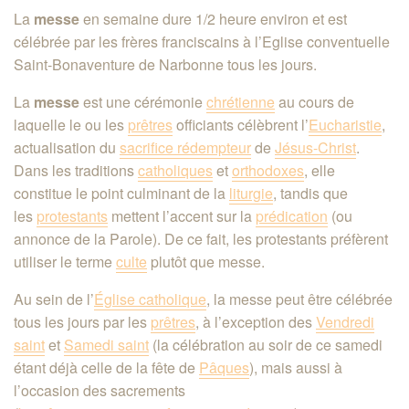
La
messe
en semaine dure 1/2 heure environ et est
célébrée par les frères franciscains à l’Eglise conventuelle
Saint-Bonaventure de Narbonne tous les jours.
La
messe
est une cérémonie
chrétienne
au cours de
laquelle le ou les
prêtres
officiants célèbrent l’
Eucharistie
,
actualisation du
sacrifice rédempteur
de
Jésus-Christ
.
Dans les traditions
catholiques
et
orthodoxes
, elle
constitue le point culminant de la
liturgie
, tandis que
les
protestants
mettent l’accent sur la
prédication
(ou
annonce de la Parole). De ce fait, les protestants préfèrent
utiliser le terme
culte
plutôt que messe
.
Au sein de l’
Église catholique
, la messe peut être célébrée
tous les jours par les
prêtres
, à l’exception des
Vendredi
saint
et
Samedi saint
(la célébration au soir de ce samedi
étant déjà celle de la fête de
Pâques
), mais aussi à
l’occasion des sacrements