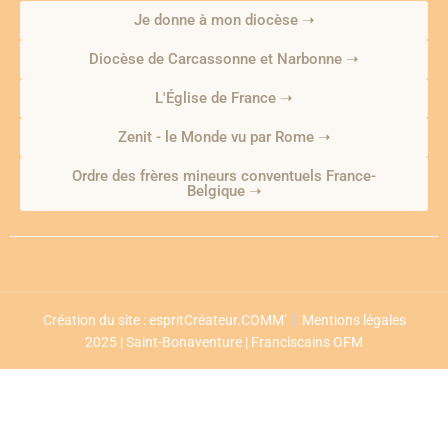
Je donne à mon diocèse ➝
Diocèse de Carcassonne et Narbonne ➝
L'Église de France ➝
Zenit - le Monde vu par Rome ➝
Ordre des frères mineurs conventuels France-
Belgique ➝
Création du site : espritCréateur.COMM’
Mentions légales
2025 | Saint-Bonaventure | Franciscains OFM