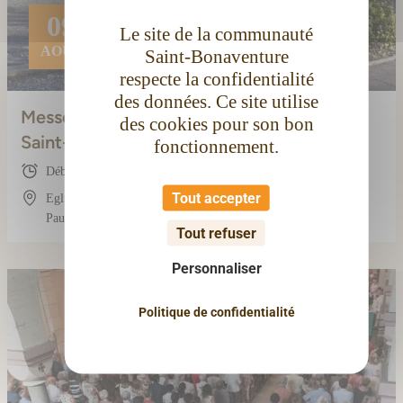
09
Le site de la communauté
AOÛT
Saint-Bonaventure
respecte la confidentialité
des données. Ce site utilise
Messe dominicale à Saint-Jean
des cookies pour son bon
Saint-Pierre
fonctionnement.
Début : 09:15
Tout accepter
Eglise Saint-Jean Saint-Pierre, 1 Avenue du Dr
Paul Pompidor, 11100 Narbonne, France
Tout refuser
Personnaliser
Politique de confidentialité