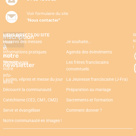
Voir formulaire du site
"
Nous contacter"
LIENS DIRECTS DU SITE
Inscription
Inscrivez-
S
N
Horaires des messes
Je souhaite…
vous
à
!
ici
Informations pratiques
Agenda des événéments
notre
pour
recevoir
Témoignages
Les frères franciscains
newsletter
notre
conventuels
info-
Laudes, vêpres et messe du jour
La Jeunesse franciscaine (J-Fra)
lettre.
Découvrir la communauté
Préparation au mariage
Catéchisme (CE2, CM1, CM2)
Sacrements et formation
Servir et évangéliser
Comment donner ?
Notre communauté en images !