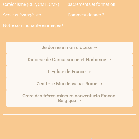
Catéchisme (CE2, CM1, CM2)
Sacrements et formation
Servir et évangéliser
Comment donner ?
Notre communauté en images !
Je donne à mon diocèse ➝
Diocèse de Carcassonne et Narbonne ➝
L'Église de France ➝
Zenit - le Monde vu par Rome ➝
Ordre des frères mineurs conventuels France-
Belgique ➝