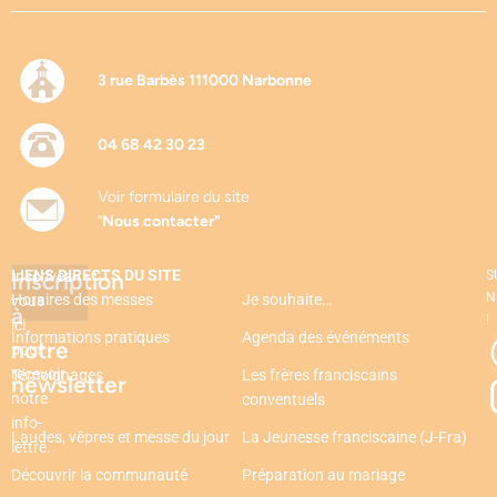
3 rue Barbès 111000 Narbonne
04 68 42 30 23
Voir formulaire du site
"
Nous contacter"
LIENS DIRECTS DU SITE
Inscription
Inscrivez-
S
N
Horaires des messes
Je souhaite…
vous
à
!
ici
Informations pratiques
Agenda des événéments
notre
pour
recevoir
Témoignages
Les frères franciscains
newsletter
notre
conventuels
info-
Laudes, vêpres et messe du jour
La Jeunesse franciscaine (J-Fra)
lettre.
Découvrir la communauté
Préparation au mariage