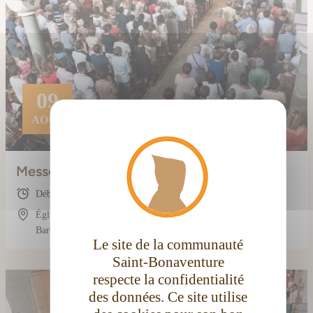
09
AOÛT
X
Masque
Messe dominicale
Début : 10:30
Église conventuelle Saint-Bonaventure, 3 Rue
Barbès, 11100 Narbonne, France
Le site de la communauté
Saint-Bonaventure
respecte la confidentialité
des données. Ce site utilise