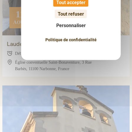
Tout accepter
11
Tout refuser
AOÛT
Personnaliser
Politique de confidentialité
Laudes (avec les frères)
Début : 07:20
Église conventuelle Saint-Bonaventure, 3 Rue
Barbès, 11100 Narbonne, France