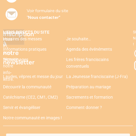
Voir formulaire du site
"
Nous contacter"
LIENS DIRECTS DU SITE
Inscription
Inscrivez-
S
N
Horaires des messes
Je souhaite…
vous
à
!
ici
Informations pratiques
Agenda des événéments
notre
pour
recevoir
Témoignages
Les frères franciscains
newsletter
notre
conventuels
info-
Laudes, vêpres et messe du jour
La Jeunesse franciscaine (J-Fra)
lettre.
Découvrir la communauté
Préparation au mariage
Catéchisme (CE2, CM1, CM2)
Sacrements et formation
Servir et évangéliser
Comment donner ?
Notre communauté en images !