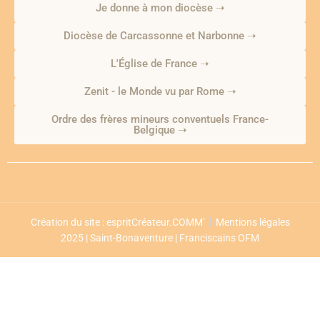
Je donne à mon diocèse ➝
Diocèse de Carcassonne et Narbonne ➝
L'Église de France ➝
Zenit - le Monde vu par Rome ➝
Ordre des frères mineurs conventuels France-
Belgique ➝
Création du site : espritCréateur.COMM’
Mentions légales
2025 | Saint-Bonaventure | Franciscains OFM