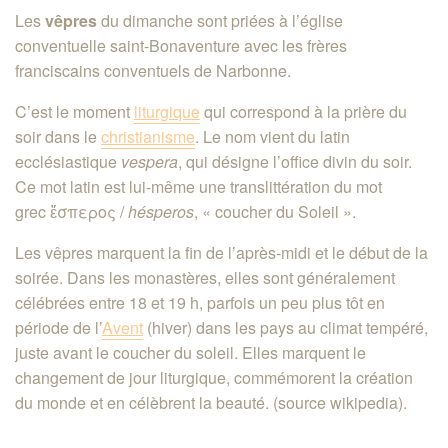
Les
vêpres
du dimanche sont priées à l’église
conventuelle saint-Bonaventure avec les frères
franciscains conventuels de Narbonne.
C’est le moment
liturgique
qui correspond à la prière du
soir dans le
christianisme
. Le nom vient du latin
ecclésiastique
vespera
, qui désigne l’office divin du soir.
Ce mot latin est lui-même une translittération du mot
grec ἕσπερος /
hésperos
, « coucher du Soleil »
.
Les vêpres marquent la fin de l’après-midi et le début de la
soirée. Dans les monastères, elles sont généralement
célébrées entre 18 et 19
h
, parfois un peu plus tôt en
période de l’
Avent
(hiver) dans les pays au climat tempéré,
juste avant le coucher du soleil. Elles marquent le
changement de jour liturgique, commémorent la création
du monde et en célèbrent la beauté. (source wikipedia).