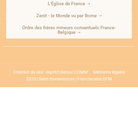
L'Église de France ➝
Zenit - le Monde vu par Rome ➝
Ordre des frères mineurs conventuels France-
Belgique ➝
Création du site : espritCréateur.COMM’
Mentions légales
2025 | Saint-Bonaventure | Franciscains OFM