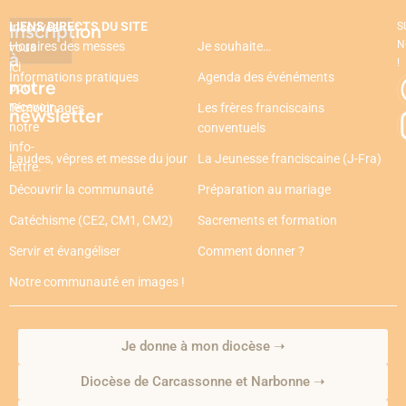
LIENS DIRECTS DU SITE
Inscription
Inscrivez-
S
N
Horaires des messes
Je souhaite…
vous
à
!
ici
Informations pratiques
Agenda des événéments
notre
pour
recevoir
Témoignages
Les frères franciscains
newsletter
notre
conventuels
info-
Laudes, vêpres et messe du jour
La Jeunesse franciscaine (J-Fra)
lettre.
Découvrir la communauté
Préparation au mariage
Catéchisme (CE2, CM1, CM2)
Sacrements et formation
Servir et évangéliser
Comment donner ?
Notre communauté en images !
Je donne à mon diocèse ➝
Diocèse de Carcassonne et Narbonne ➝