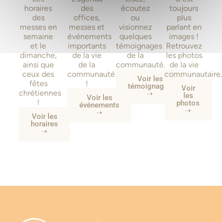
horaires
des
écoutez
toujours
des
offices,
ou
plus
messes en
messes et
visionnez
parlant en
semaine
événements
quelques
images !
et le
importants
témoignages
Retrouvez
dimanche,
de la vie
de la
les photos
ainsi que
de la
communauté.
de la vie
ceux des
communauté
communautaire.
Voir les
fêtes
!
témoignages
Voir
chrétiennes
➝
les
Voir les
!
photos
événements
➝
➝
Voir les
horaires
➝