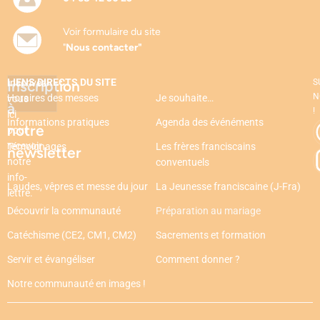
Voir formulaire du site
"
Nous contacter"
LIENS DIRECTS DU SITE
Inscription
Inscrivez-
S
N
Horaires des messes
Je souhaite…
vous
à
!
ici
Informations pratiques
Agenda des événéments
notre
pour
recevoir
Témoignages
Les frères franciscains
newsletter
notre
conventuels
info-
Laudes, vêpres et messe du jour
La Jeunesse franciscaine (J-Fra)
lettre.
Découvrir la communauté
Préparation au mariage
Catéchisme (CE2, CM1, CM2)
Sacrements et formation
Servir et évangéliser
Comment donner ?
Notre communauté en images !