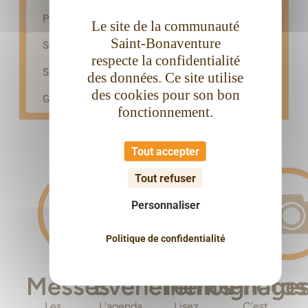
Participer à la messe dominicale ➝
Le site de la communauté
Saint-Bonaventure
Se confesser ➝
respecte la confidentialité
Servir et évangéliser ➝
des données. Ce site utilise
des cookies pour son bon
Grandir dans le foi ➝
fonctionnement.
Tout accepter
Tout refuser
Personnaliser
Politique de confidentialité
Messes
Événements
Témoignage
Photos
Les
L'agenda
Lisez,
C'est