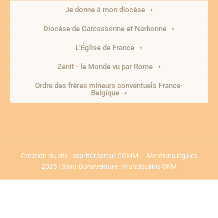
Je donne à mon diocèse ➝
Diocèse de Carcassonne et Narbonne ➝
L'Église de France ➝
Zenit - le Monde vu par Rome ➝
Ordre des frères mineurs conventuels France-
Belgique ➝
Création du site : espritCréateur.COMM’
Mentions légales
2025 | Saint-Bonaventure | Franciscains OFM