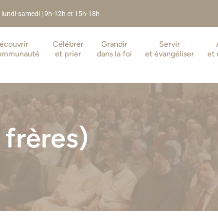
| lundi-samedi | 9h-12h et 15h-18h
écouvrir
Célébrer
Grandir
Servir
Communauté
et prier
dans la foi
et évangéliser
et 
 frères)