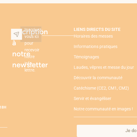
LIENS DIRECTS DU SITE
Inscription
Inscrivez-
Horaires des messes
vous ici
à
pour
Informations pratiques
recevoir
notre
notre
Témoignages
newsletter
info-
Laudes, vêpres et messe du jour
lettre.
Découvrir la communauté
Catéchisme (CE2, CM1, CM2)
Servir et évangéliser
-18H
Notre communauté en images !
Je do