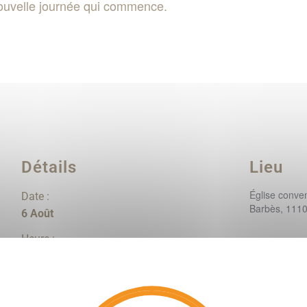
ouvelle journée qui commence.
Détails
Lieu
Église conve
Date :
Barbès, 111
6 Août
Heure :
07:20 - 08:00
Catégorie d’Évènement:
Laudes (avec les frères franciscains)