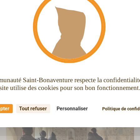
Les événements à veni
munauté Saint-Bonaventure respecte la confidentiali
site utilise des cookies pour son bon fonctionnement
 pour vivre la fraternité, se former, servir, évangéliser et
epter
Tout refuser
Personnaliser
Politique de confid