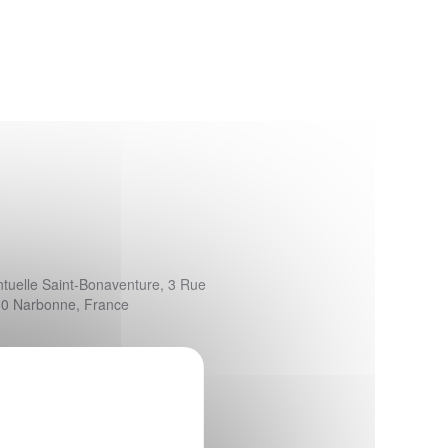
ntuelle Saint-Bonaventure, 3 Rue
00 Narbonne, France
X
Masquer le bandeau de