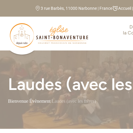
Panneau de gestion des cookies
3 rue Barbès, 11000 Narbonne | France
Accueil 
D
la 
Laudes (avec les
Bienvenue
/
Évènement
/
Laudes (avec les frères)