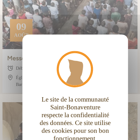
09
AOÛT
X
Masque
Messe dominicale du soir
Début : 18:30
Église conventuelle Saint-Bonaventure, 3 Rue
Barbès, 11100 Narbonne, France
Le site de la communauté
Saint-Bonaventure
respecte la confidentialité
des données. Ce site utilise
des cookies pour son bon
fonctionnement.