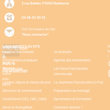
3 rue Barbès 111000 Narbonne
04 68 42 30 23
Voir formulaire du site
"
Nous contacter"
LIENS DIRECTS DU SITE
Inscription
Inscrivez-
S
N
Horaires des messes
Je souhaite…
vous
à
!
ici
Informations pratiques
Agenda des événéments
notre
pour
recevoir
Témoignages
Les frères franciscains
newsletter
notre
conventuels
info-
Laudes, vêpres et messe du jour
La Jeunesse franciscaine (J-Fra)
lettre.
Découvrir la communauté
Préparation au mariage
Catéchisme (CE2, CM1, CM2)
Sacrements et formation
Servir et évangéliser
Comment donner ?