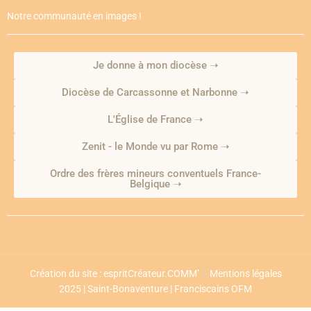
Notre communauté en images !
Je donne à mon diocèse ➝
Diocèse de Carcassonne et Narbonne ➝
L'Église de France ➝
Zenit - le Monde vu par Rome ➝
Ordre des frères mineurs conventuels France-
Belgique ➝
Création du site : espritCréateur.COMM’
Mentions légales
2025 | Saint-Bonaventure | Franciscains OFM