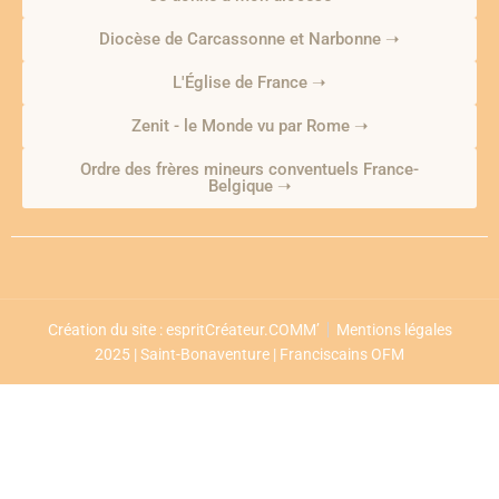
Diocèse de Carcassonne et Narbonne ➝
L'Église de France ➝
Zenit - le Monde vu par Rome ➝
Ordre des frères mineurs conventuels France-
Belgique ➝
Création du site : espritCréateur.COMM’
Mentions légales
2025 | Saint-Bonaventure | Franciscains OFM