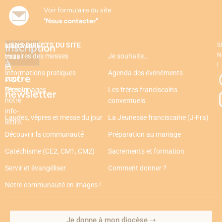
Voir formulaire du site
"
Nous contacter"
LIENS DIRECTS DU SITE
Inscription
Inscrivez-
S
N
Horaires des messes
Je souhaite…
vous
à
!
ici
Informations pratiques
Agenda des événéments
notre
pour
recevoir
Témoignages
Les frères franciscains
newsletter
notre
conventuels
info-
Laudes, vêpres et messe du jour
La Jeunesse franciscaine (J-Fra)
lettre.
Découvrir la communauté
Préparation au mariage
Catéchisme (CE2, CM1, CM2)
Sacrements et formation
Servir et évangéliser
Comment donner ?
Notre communauté en images !
Je donne à mon diocèse ➝