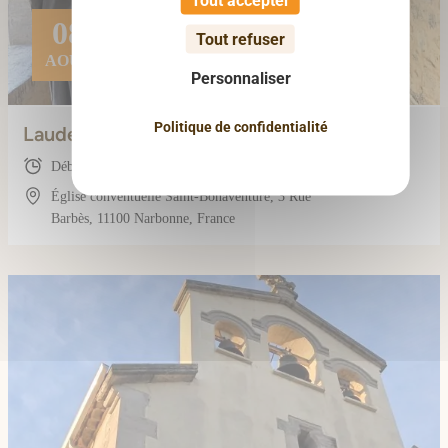
08
Tout refuser
AOÛT
Personnaliser
Politique de confidentialité
Laudes (avec les frères)
Début : 07:20
Église conventuelle Saint-Bonaventure, 3 Rue
Barbès, 11100 Narbonne, France