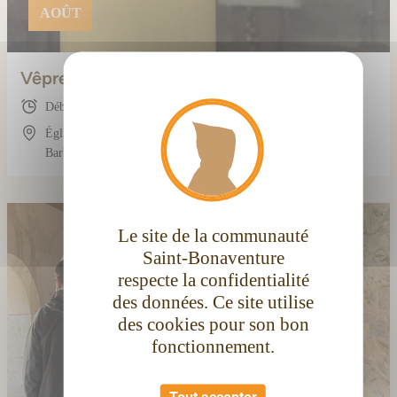
AOÛT
Vêpres (avec les frères)
X
Masque
Début : 19:00
Église conventuelle Saint-Bonaventure, 3 Rue
Barbès, 11100 Narbonne, France
Le site de la communauté
Saint-Bonaventure
respecte la confidentialité
des données. Ce site utilise
des cookies pour son bon
fonctionnement.
Tout accepter