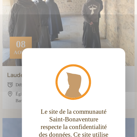
08
AOÛT
X
Masque
Laudes (avec les frères)
Début : 07:20
Église conventuelle Saint-Bonaventure, 3 Rue
Barbès, 11100 Narbonne, France
Le site de la communauté
Saint-Bonaventure
respecte la confidentialité
des données. Ce site utilise