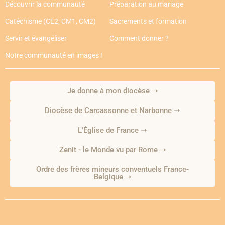
Découvrir la communauté
Préparation au mariage
Catéchisme (CE2, CM1, CM2)
Sacrements et formation
Servir et évangéliser
Comment donner ?
Notre communauté en images !
Je donne à mon diocèse ➝
Diocèse de Carcassonne et Narbonne ➝
L'Église de France ➝
Zenit - le Monde vu par Rome ➝
Ordre des frères mineurs conventuels France-
Belgique ➝