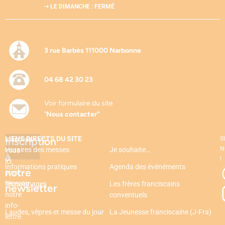
➝ LE DIMANCHE : FERMÉ
3 rue Barbès 111000 Narbonne
04 68 42 30 23
Voir formulaire du site
"
Nous contacter"
LIENS DIRECTS DU SITE
Inscription
Inscrivez-
S
N
Horaires des messes
Je souhaite…
vous
à
!
ici
Informations pratiques
Agenda des événéments
notre
pour
recevoir
Témoignages
Les frères franciscains
newsletter
notre
conventuels
info-
Laudes, vêpres et messe du jour
La Jeunesse franciscaine (J-Fra)
lettre.