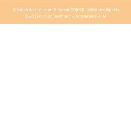
Création du site : espritCréateur.COMM’
Mentions légales
2025 | Saint-Bonaventure | Franciscains OFM