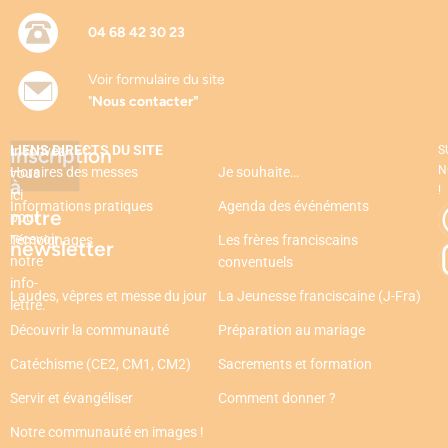
04 68 42 30 23
Voir formulaire du site
"
Nous contacter"
LIENS DIRECTS DU SITE
Inscription
Inscrivez-
S
N
Horaires des messes
Je souhaite…
vous
à
!
ici
Informations pratiques
Agenda des événéments
notre
pour
recevoir
Témoignages
Les frères franciscains
newsletter
notre
conventuels
info-
Laudes, vêpres et messe du jour
La Jeunesse franciscaine (J-Fra)
lettre.
Découvrir la communauté
Préparation au mariage
Catéchisme (CE2, CM1, CM2)
Sacrements et formation
Servir et évangéliser
Comment donner ?
Notre communauté en images !