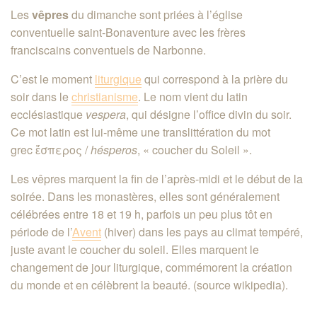
Les
vêpres
du dimanche sont priées à l’église
conventuelle saint-Bonaventure avec les frères
franciscains conventuels de Narbonne.
C’est le moment
liturgique
qui correspond à la prière du
soir dans le
christianisme
. Le nom vient du latin
ecclésiastique
vespera
, qui désigne l’office divin du soir.
Ce mot latin est lui-même une translittération du mot
grec ἕσπερος /
hésperos
, « coucher du Soleil »
.
Les vêpres marquent la fin de l’après-midi et le début de la
soirée. Dans les monastères, elles sont généralement
célébrées entre 18 et 19
h
, parfois un peu plus tôt en
période de l’
Avent
(hiver) dans les pays au climat tempéré,
juste avant le coucher du soleil. Elles marquent le
changement de jour liturgique, commémorent la création
du monde et en célèbrent la beauté. (source wikipedia).